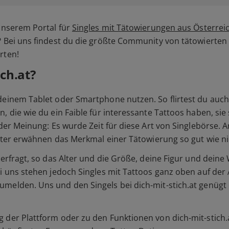
 unserem Portal für
Singles mit Tätowierungen aus Österrei
? Bei uns findest du die größte Community von tätowierten S
rten!
ich.at?
deinem Tablet oder Smartphone nutzen. So flirtest du auch 
, die wie du ein Faible für interessante Tattoos haben, sie
 der Meinung: Es wurde Zeit für diese Art von Singlebörse. 
ilter erwähnen das Merkmal einer Tätowierung so gut wie ni
n erfragt, so das Alter und die Größe, deine Figur und dei
i uns stehen jedoch Singles mit Tattoos ganz oben auf der 
melden. Uns und den Singels bei dich-mit-stich.at genügt 
.
der Plattform oder zu den Funktionen von dich-mit-stich.at 