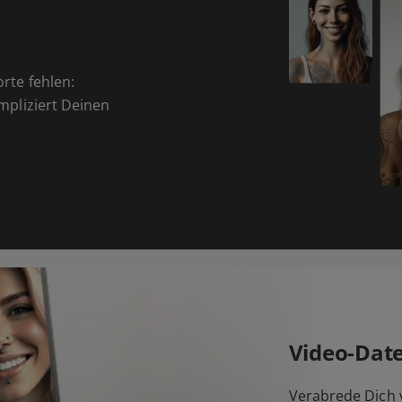
orte fehlen:
ompliziert Deinen
Video-Dat
Verabrede Dich v