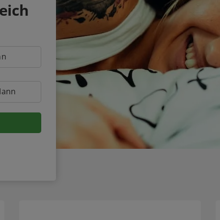
eich
nn
Mann